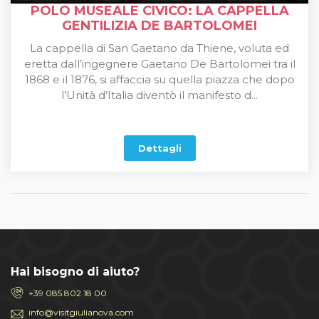
POLO MUSEALE CIVICO: LA CAPPELLA
GENTILIZIA DE BARTOLOMEI
La cappella di San Gaetano da Thiene, voluta ed
eretta dall’ingegnere Gaetano De Bartolomei tra il
1868 e il 1876, si affaccia su quella piazza che dopo
l’Unità d’Italia diventò il manifesto d...
Dettagli
Hai bisogno di aiuto?
+39 085.802 18 00
info@visitgiulianova.com