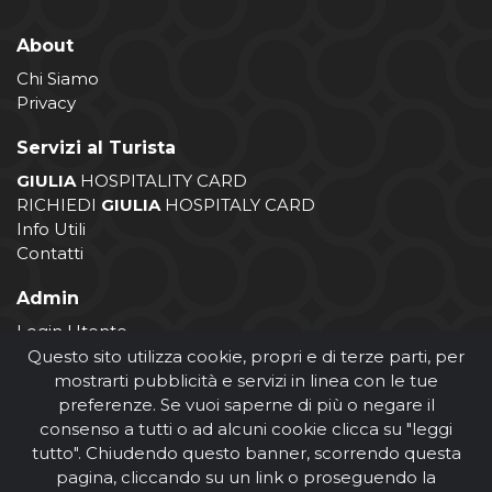
About
Chi Siamo
Privacy
Servizi al Turista
GIULIA
HOSPITALITY CARD
RICHIEDI
GIULIA
HOSPITALY CARD
Info Utili
Contatti
Admin
Login Utente
Login Operatore
Questo sito utilizza cookie, propri e di terze parti, per
Registrazione Operatore
mostrarti pubblicità e servizi in linea con le tue
preferenze. Se vuoi saperne di più o negare il
consenso a tutti o ad alcuni cookie clicca su "leggi
tutto". Chiudendo questo banner, scorrendo questa
pagina, cliccando su un link o proseguendo la