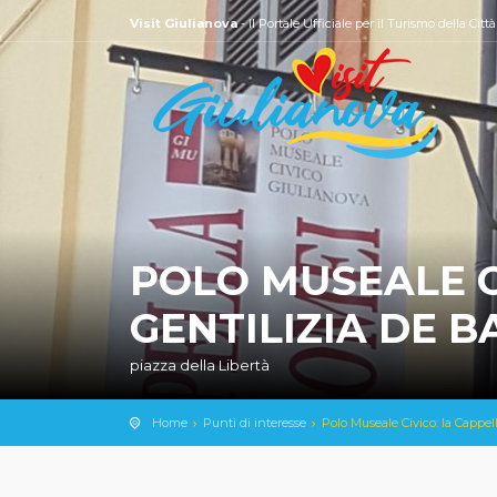
Visit Giulianova
- Il Portale Ufficiale per il Turismo della Citt
POLO MUSEALE C
GENTILIZIA DE 
piazza della Libertà
Home
Punti di interesse
Polo Museale Civico: la Cappel