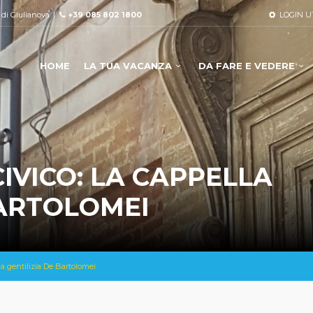
à di Giulianova. |
+39 085 802 1800
LOGIN U
HOME
LA TUA VACANZA
DA FARE E VEDERE
IVICO: LA CAPPELLA
BARTOLOMEI
la gentilizia De Bartolomei