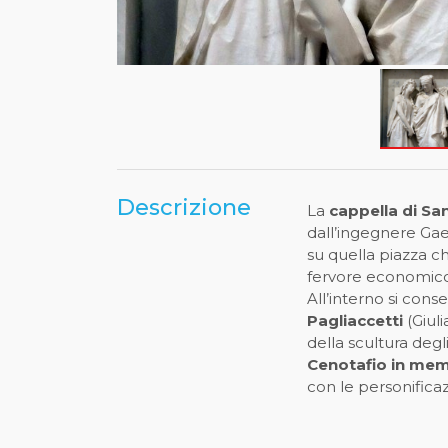
Descrizione
La
cappella di Sa
dall’ingegnere G
su quella piazza ch
fervore economico 
All’interno si con
Pagliaccetti
(Giuli
della scultura degli
Cenotafio in mem
con le personificaz