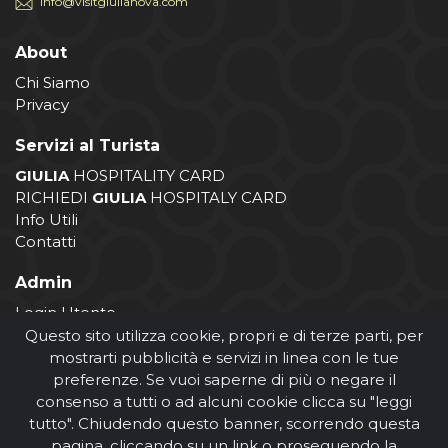
info@visitgiulianova.com
About
Chi Siamo
Privacy
Servizi al Turista
GIULIA
HOSPITALITY CARD
RICHIEDI
GIULIA
HOSPITALY CARD
Info Utili
Contatti
Admin
Login Utente
Login Operatore
Questo sito utilizza cookie, propri e di terze parti, per
Registrazione Operatore
mostrarti pubblicità e servizi in linea con le tue
preferenze. Se vuoi saperne di più o negare il
consenso a tutti o ad alcuni cookie clicca su "leggi
tutto". Chiudendo questo banner, scorrendo questa
pagina, cliccando su un link o proseguendo la