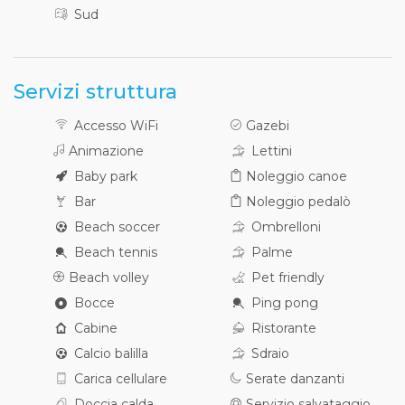
Sud
Servizi struttura
Accesso WiFi
Gazebi
Animazione
Lettini
Baby park
Noleggio canoe
Bar
Noleggio pedalò
Beach soccer
Ombrelloni
Beach tennis
Palme
Beach volley
Pet friendly
Bocce
Ping pong
Cabine
Ristorante
Calcio balilla
Sdraio
Carica cellulare
Serate danzanti
Doccia calda
Servizio salvataggio