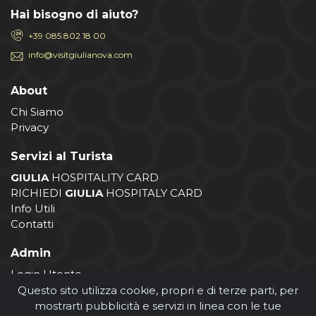
Hai bisogno di aiuto?
+39 085.802 18 00
info@visitgiulianova.com
About
Chi Siamo
Privacy
Servizi al Turista
GIULIA
HOSPITALITY CARD
RICHIEDI
GIULIA
HOSPITALY CARD
Info Utili
Contatti
Admin
Login Utente
Login Operatore
Questo sito utilizza cookie, propri e di terze parti, per
Registrazione Operatore
mostrarti pubblicità e servizi in linea con le tue