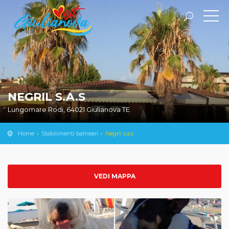
NEGRIL S.A.S
Lungomare Rodi, 64021 Giulianova TE
Home
Stabilimenti balneari
Negril s.a.s
VEDI MAPPA