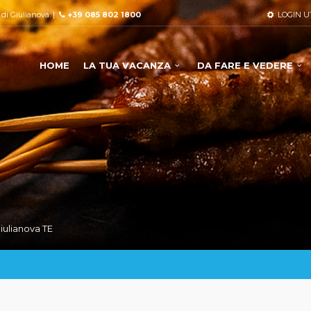
à di Giulianova. |
+39 085 802 1800
LOGIN U
HOME
LA TUA VACANZA
DA FARE E VEDERE
iulianova TE