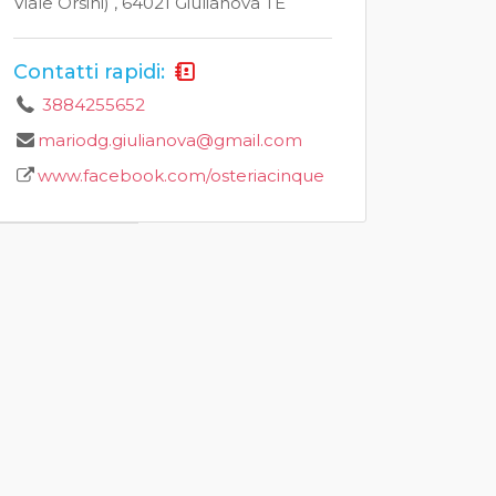
Viale Orsini) , 64021 Giulianova TE
Contatti rapidi:
3884255652
mariodg.giulianova@gmail.com
www.facebook.com/osteriacinque
Vicino al mare