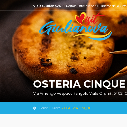
Visit Giulianova
- Il Portale Ufficiale per il Turismo della Citt
OSTERIA CINQUE
Via Amerigo Vespucci (angolo Viale Orsini) , 64021 G
Home
Gusto
OSTERIA CINQUE