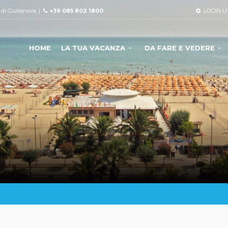
à di Giulianova. |
+39 085 802 1800
LOGIN U
HOME
LA TUA VACANZA
DA FARE E VEDERE