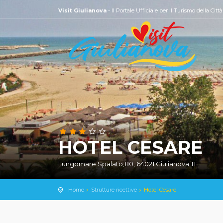
Visit Giulianova
- Il Portale Ufficiale per il Turismo della Citt
HOTEL CESARE
Lungomare Spalato,80, 64021 Giulianova TE
Home
Strutture ricettive
Hotel Cesare