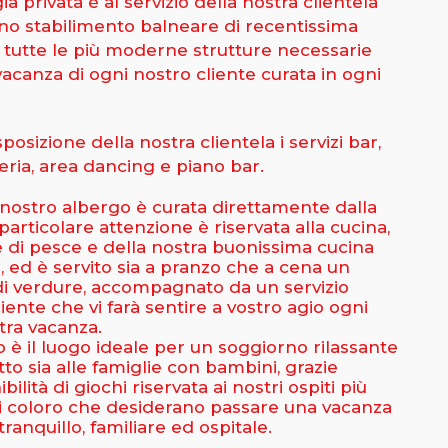
a privata è al servizio della nostra clientela
uno stabilimento balneare di recentissima
i tutte le più moderne strutture necessarie
acanza di ogni nostro cliente curata in ogni
sposizione della nostra clientela i servizi bar,
teria, area dancing e piano bar.
 nostro albergo è curata direttamente dalla
 particolare attenzione è riservata alla cucina,
e di pesce e della nostra buonissima cucina
, ed è servito sia a pranzo che a cena un
di verdure, accompagnato da un servizio
ciente che vi farà sentire a vostro agio ogni
tra vacanza.
o è il luogo ideale per un soggiorno rilassante
tto sia alle famiglie con bambini, grazie
bilità di giochi riservata ai nostri ospiti più
utti coloro che desiderano passare una vacanza
ranquillo, familiare ed ospitale.