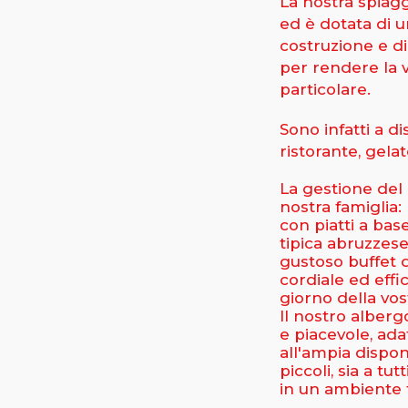
La nostra spiaggi
ed è dotata di 
costruzione e d
per rendere la v
particolare.
Sono infatti a di
ristorante, gela
La gestione del
nostra famiglia:
con piatti a bas
tipica abruzzese
gustoso buffet 
cordiale ed effi
giorno della vos
Il nostro alberg
e piacevole, ada
all'ampia disponi
piccoli, sia a t
in un ambiente t