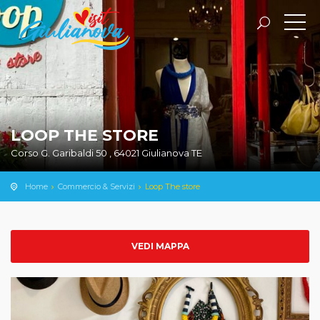
LOOP THE STORE
Corso G. Garibaldi 50 , 64021 Giulianova TE
Home
Commercio & Servizi
Loop The store
VEDI MAPPA