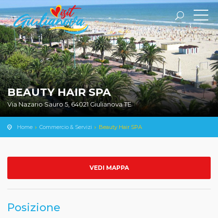
BEAUTY HAIR SPA
Via Nazario Sauro 5, 64021 Giulianova TE
Home
Commercio & Servizi
Beauty Hair SPA
VEDI MAPPA
Posizione