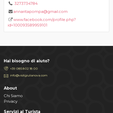
3273734784
annaritapompa@gmail.com
www.facebook.com/profile.php?
id=100093589959101
Hai bisogno di aiuto?
+39 085.802 18 00
info@visitgiulianova.com
About
Chi Siamo
Privacy
Servizi al Turista