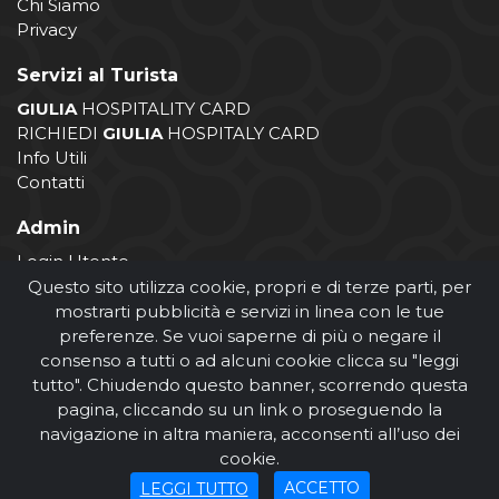
Chi Siamo
Privacy
Servizi al Turista
GIULIA
HOSPITALITY CARD
RICHIEDI
GIULIA
HOSPITALY CARD
Info Utili
Contatti
Admin
Login Utente
Login Operatore
Questo sito utilizza cookie, propri e di terze parti, per
Registrazione Operatore
mostrarti pubblicità e servizi in linea con le tue
preferenze. Se vuoi saperne di più o negare il
consenso a tutti o ad alcuni cookie clicca su "leggi
tutto". Chiudendo questo banner, scorrendo questa
pagina, cliccando su un link o proseguendo la
navigazione in altra maniera, acconsenti all’uso dei
cookie.
© Comune di Giulianova 2026
ACCETTO
LEGGI TUTTO