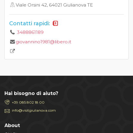
Viale Orsini 42, 64021 Giulianova TE
Contatti rapidi:
3488861189
giovannino1981@libero.it
Hai bisogno di aiuto?
+39 085.802 18 00
info@visitgiulianova.com
About