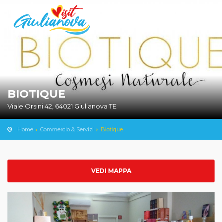
BIOTIQUE
Viale Orsini 42, 64021 Giulianova TE
Home
Commercio & Servizi
Biotique
VEDI MAPPA