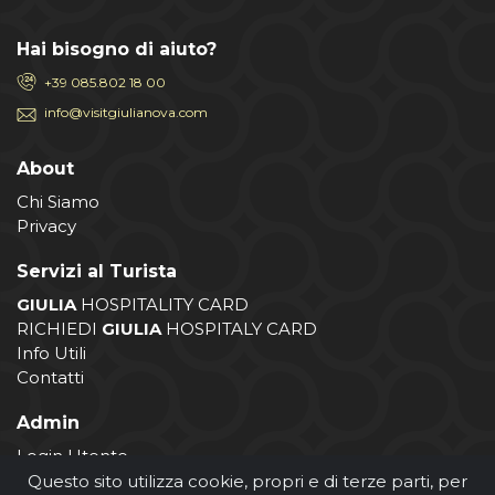
Hai bisogno di aiuto?
+39 085.802 18 00
info@visitgiulianova.com
About
Chi Siamo
Privacy
Servizi al Turista
GIULIA
HOSPITALITY CARD
RICHIEDI
GIULIA
HOSPITALY CARD
Info Utili
Contatti
Admin
Login Utente
Login Operatore
Questo sito utilizza cookie, propri e di terze parti, per