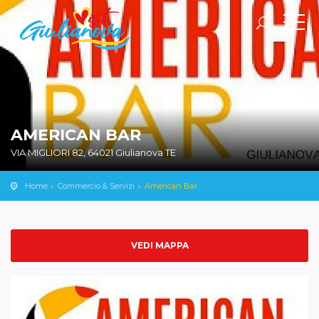
AMERICAN BAR
VIA MIGLIORI 82, 64021 Giulianova TE
Home
Commercio & Servizi
American Bar
VEDI MAPPA