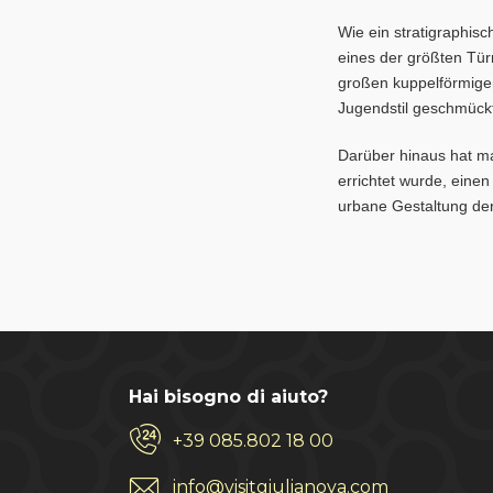
Wie ein stratigraphis
eines der größten Tü
großen kuppelförmige
Jugendstil geschmüc
Darüber hinaus hat ma
errichtet wurde, eine
urbane Gestaltung der
Hai bisogno di aiuto?
+39 085.802 18 00
info@visitgiulianova.com