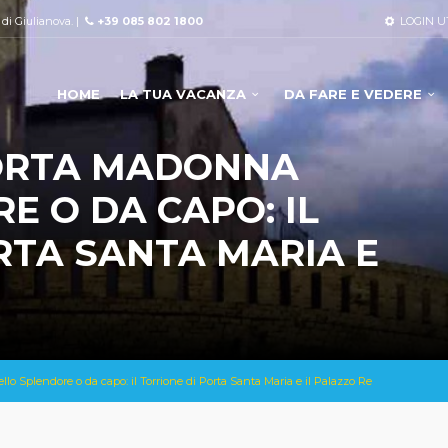
à di Giulianova. |
+39 085 802 1800
LOGIN U
HOME
LA TUA VACANZA
DA FARE E VEDERE
ORTA MADONNA
E O DA CAPO: IL
RTA SANTA MARIA E
o Splendore o da capo: il Torrione di Porta Santa Maria e il Palazzo Re