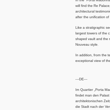
In the "Porta Madonna 
will find the Re Palac
architectural testimoni
after the unification of 
Like a stratigraphic sec
largest towers of the c
shaped vault and the r
Nouveau style.
In addition, from the t
exceptional view of th
---DE---
Im Quartier „Porta Ma
findet man den Palast
architektonischen Zei
die Stadt nach der Ver