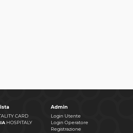
ista
Admin
TALITY CARD
Login Utente
LIA
HOSPITALY
Login Operatore
Registrazione