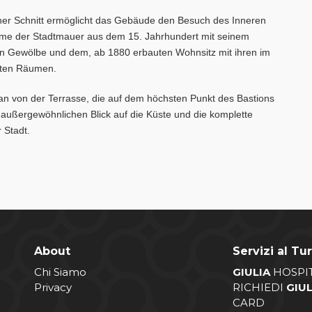
cher Schnitt ermöglicht das Gebäude den Besuch des Inneren
rme der Stadtmauer aus dem 15. Jahrhundert mit seinem
n Gewölbe und dem, ab 1880 erbauten Wohnsitz mit ihren im
kten Räumen.
n von der Terrasse, die auf dem höchsten Punkt des Bastions
n außergewöhnlichen Blick auf die Küste und die komplette
 Stadt.
About
Servizi al Tur
Chi Siamo
GIULIA
HOSPI
Privacy
RICHIEDI
GIU
CARD