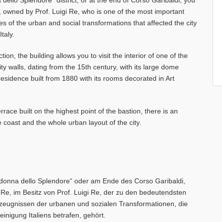
dello Splendore" district, or at the end of Corso Garibaldi, you
e, owned by Prof. Luigi Re, who is one of the most important
es of the urban and social transformations that affected the city
Italy.
tion, the building allows you to visit the interior of one of the
ity walls, dating from the 15th century, with its large dome
esidence built from 1880 with its rooms decorated in Art
errace built on the highest point of the bastion, there is an
e coast and the whole urban layout of the city.
donna dello Splendore“ oder am Ende des Corso Garibaldi,
 Re, im Besitz von Prof. Luigi Re, der zu den bedeutendsten
tzeugnissen der urbanen und sozialen Transformationen, die
einigung Italiens betrafen, gehört.