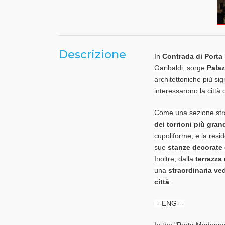
Descrizione
In
Contrada di Porta
Garibaldi, sorge
Pala
architettoniche più sig
interessarono la città d
Come una sezione strati
dei torrioni più gran
cupoliforme, e la resid
sue
stanze decorate 
Inoltre, dalla
terrazza
una
straordinaria ve
città
.
---ENG---