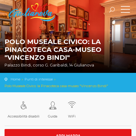
POLO MUSEALE CIVICO: LA
PINACOTECA CASA-MUSEO
"VINCENZO BINDI"
Palazzo Bindi, corso G. Garibaldi, 14 Giulianova
Home
Punti di interesse
Polo Museale Civico: la Pinacoteca casa-museo "Vincenzo Bindi"
Accessibilità disabili
Guida
WiFi
APRI MAPPA