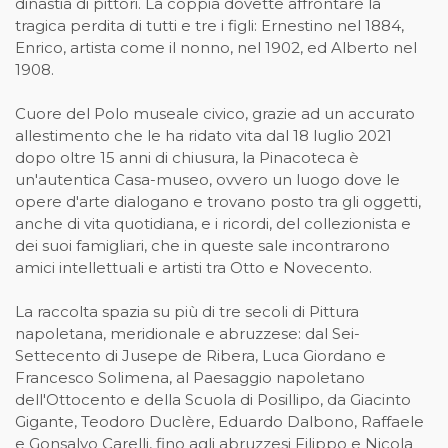
dinastia di pittori. La coppia dovette affrontare la
tragica perdita di tutti e tre i figli: Ernestino nel 1884,
Enrico, artista come il nonno, nel 1902, ed Alberto nel
1908.
Cuore del Polo museale civico, grazie ad un accurato
allestimento che le ha ridato vita dal 18 luglio 2021
dopo oltre 15 anni di chiusura, la Pinacoteca è
un'autentica Casa-museo, ovvero un luogo dove le
opere d'arte dialogano e trovano posto tra gli oggetti,
anche di vita quotidiana, e i ricordi, del collezionista e
dei suoi famigliari, che in queste sale incontrarono
amici intellettuali e artisti tra Otto e Novecento.
La raccolta spazia su più di tre secoli di Pittura
napoletana, meridionale e abruzzese: dal Sei-
Settecento di Jusepe de Ribera, Luca Giordano e
Francesco Solimena, al Paesaggio napoletano
dell'Ottocento e della Scuola di Posillipo, da Giacinto
Gigante, Teodoro Duclère, Eduardo Dalbono, Raffaele
e Gonsalvo Carelli, fino agli abruzzesi Filippo e Nicola